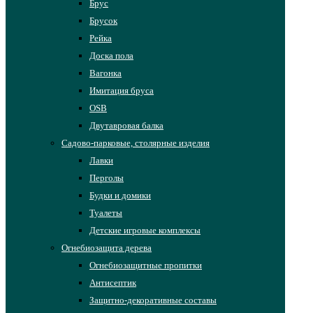
Брус
Брусок
Рейка
Доска пола
Вагонка
Имитация бруса
OSB
Двутавровая балка
Садово-парковые, столярные изделия
Лавки
Перголы
Будки и домики
Туалеты
Детские игровые комплексы
Огнебиозащита дерева
Огнебиозащитные пропитки
Антисептик
Защитно-декоративные составы