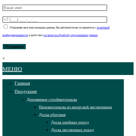
Отправляя свои персональные данные, Вы автоматически соглашаетесь с
политикой
конфиденциальности
и даете свое
согласие на обработку персональных данных
.
×
МЕНЮ
Главная
Продукция
Деревянные стройматериалы
Пиломатериалы из ангарской лиственницы
Доска обрезная
Доска хвойных пород
Доска лиственных пород