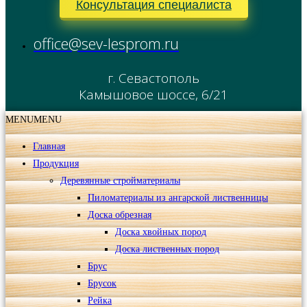
Консультация специалиста
office@sev-lesprom.ru
г. Севастополь
Камышовое шоссе, 6/21
MENU
MENU
Главная
Продукция
Деревянные стройматериалы
Пиломатериалы из ангарской лиственницы
Доска обрезная
Доска хвойных пород
Доска лиственных пород
Брус
Брусок
Рейка