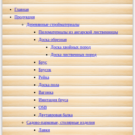
Главная
Продукция
Деревянные стройматериалы
Пиломатериалы из ангарской лиственницы
Доска обрезная
Доска хвойных пород
Доска лиственных пород
Брус
Брусок
Рейка
Доска пола
Вагонка
Имитация бруса
OSB
Двутавровая балка
Садово-парковые, столярные изделия
Лавки