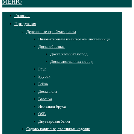
МЕНЮ
Главная
Продукция
Деревянные стройматериалы
Пиломатериалы из ангарской лиственницы
Доска обрезная
Доска хвойных пород
Доска лиственных пород
Брус
Брусок
Рейка
Доска пола
Вагонка
Имитация бруса
OSB
Двутавровая балка
Садово-парковые, столярные изделия