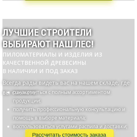
ЛУЧШИЕ СТРОИТЕЛИ
ВЫБИРАЮТ НАШ ЛЕС!
ПИЛОМАТЕРИАЛЫ И ИЗДЕЛИЯ ИЗ
КАЧЕСТВЕННОЙ ДРЕВЕСИНЫ
В НАЛИЧИИ И ПОД ЗАКАЗ
Всегда рады видеть вас на нашем складе, где
вы сможете:
ознакомиться с полным ассортиментом
продукции;
получить профессиональную консультацию и
помощь в выборе материала;
воспользоваться услугами распила и доставки;
Рассчитать стоимость заказа