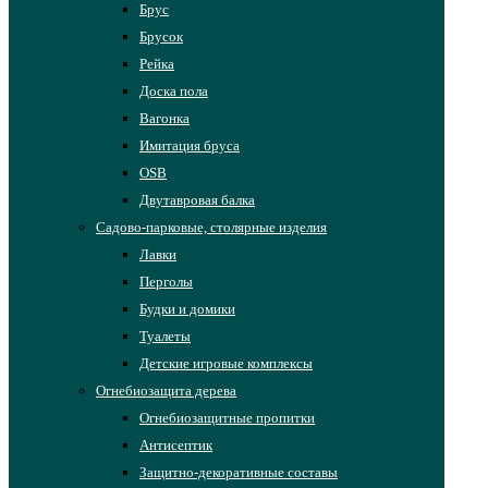
Брус
Брусок
Рейка
Доска пола
Вагонка
Имитация бруса
OSB
Двутавровая балка
Садово-парковые, столярные изделия
Лавки
Перголы
Будки и домики
Туалеты
Детские игровые комплексы
Огнебиозащита дерева
Огнебиозащитные пропитки
Антисептик
Защитно-декоративные составы