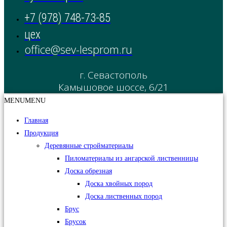
+7 (978) 748-73-85
цех
office@sev-lesprom.ru
г. Севастополь
Камышовое шоссе, 6/21
MENU
MENU
Главная
Продукция
Деревянные стройматериалы
Пиломатериалы из ангарской лиственницы
Доска обрезная
Доска хвойных пород
Доска лиственных пород
Брус
Брусок