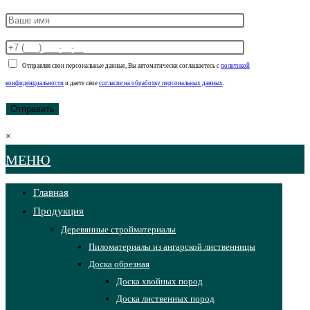
Отправляя свои персональные данные, Вы автоматически соглашаетесь с
политикой
конфиденциальности
и даете свое
согласие на обработку персональных данных
.
×
МЕНЮ
Главная
Продукция
Деревянные стройматериалы
Пиломатериалы из ангарской лиственницы
Доска обрезная
Доска хвойных пород
Доска лиственных пород