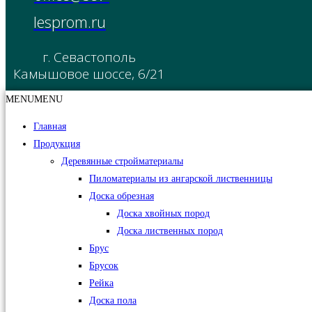
lesprom.ru
г. Севастополь
Камышовое шоссе, 6/21
MENU
MENU
Главная
Продукция
Деревянные стройматериалы
Пиломатериалы из ангарской лиственницы
Доска обрезная
Доска хвойных пород
Доска лиственных пород
Брус
Брусок
Рейка
Доска пола