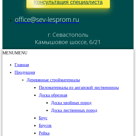
Консультация специалиста
office@sev-lesprom.ru
г. Севастополь
Камышовое шоссе, 6/21
MENU
MENU
Главная
Продукция
Деревянные стройматериалы
Пиломатериалы из ангарской лиственницы
Доска обрезная
Доска хвойных пород
Доска лиственных пород
Брус
Брусок
Рейка