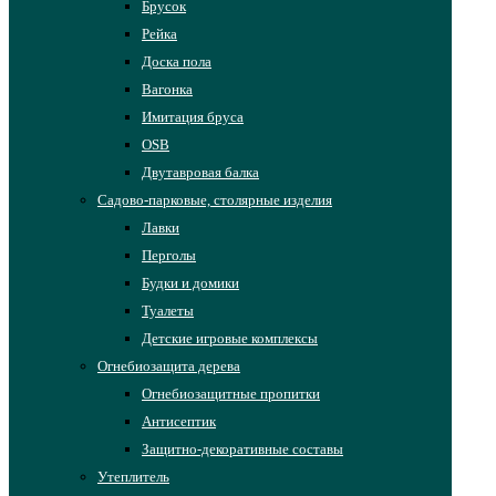
Брусок
Рейка
Доска пола
Вагонка
Имитация бруса
OSB
Двутавровая балка
Садово-парковые, столярные изделия
Лавки
Перголы
Будки и домики
Туалеты
Детские игровые комплексы
Огнебиозащита дерева
Огнебиозащитные пропитки
Антисептик
Защитно-декоративные составы
Утеплитель